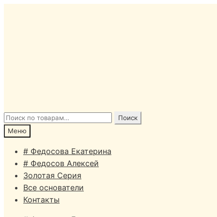
Перейти
Перейти
к
к
навигации
содержимому
Искать:
Поиск
Меню
# Федосова Екатерина
# Федосов Алексей
Золотая Серия
Все основатели
Контакты