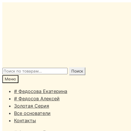
Перейти
Перейти
к
к
навигации
содержимому
Искать:
Поиск
Меню
# Федосова Екатерина
# Федосов Алексей
Золотая Серия
Все основатели
Контакты