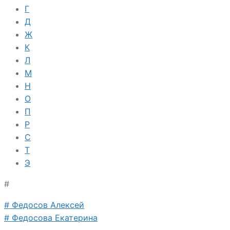
Г
Д
Ж
К
Л
М
Н
О
П
Р
С
Т
Э
#
# Федосов Алексей
# Федосова Екатерина