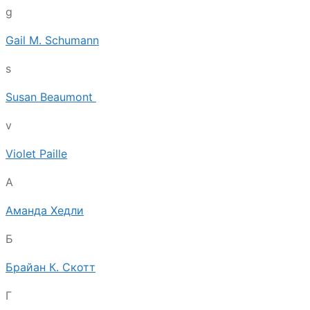
g
Gail M. Schumann
s
Susan Beaumont
v
Violet Paille
А
Аманда Хедли
Б
Брайан К. Скотт
Г