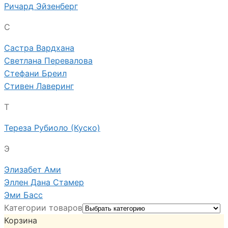
Ричард Эйзенберг
С
Састра Вардхана
Светлана Перевалова
Стефани Бреил
Стивен Лаверинг
Т
Тереза Рубиоло (Куско)
Э
Элизабет Ами
Эллен Дана Стамер
Эми Басс
Категории товаров
Корзина