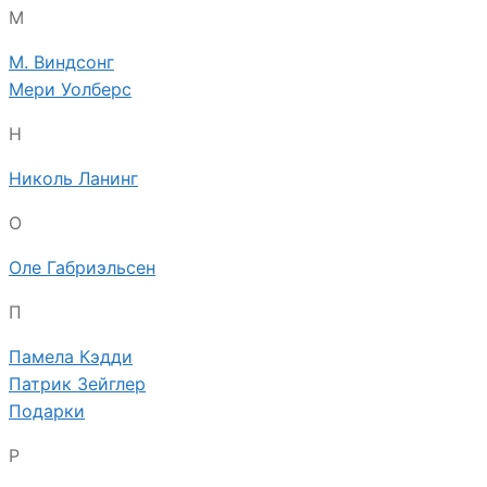
М
М. Виндсонг
Мери Уолберс
Н
Николь Ланинг
О
Оле Габриэльсен
П
Памела Кэдди
Патрик Зейглер
Подарки
Р