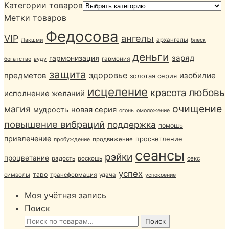
Категории товаров
Метки товаров
Федосова
ангелы
VIP
архангелы
Лакшми
блеск
деньги
заряд
гармонизация
гармония
богатство
вуду
защита
здоровье
предметов
изобилие
золотая серия
исцеление
любовь
красота
исполнение желаний
очищение
магия
мудрость
новая серия
огонь
омоложение
повышение вибраций
поддержка
помощь
привлечение
просветление
продвижение
пробуждение
сеансы
рэйки
процветание
радость
роскошь
секс
успех
таро
символы
трансформация
удача
успокоение
Моя учётная запись
Поиск
Искать:
Поиск