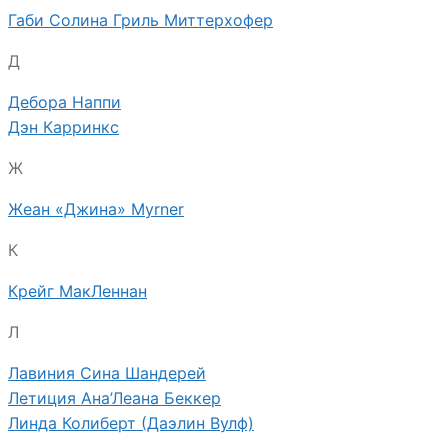
Габи Солина Гриль Миттерхофер
Д
Дебора Наппи
Дэн Карринкс
Ж
Жеан «Джина» Myrner
К
Крейг МакЛеннан
Л
Лавиния Сина Шандерей
Летиция Ана’Леана Беккер
Линда Колиберт (Даэлин Вулф)