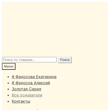
Перейти
Перейти
к
к
навигации
содержимому
Искать:
Поиск
Меню
# Федосова Екатерина
# Федосов Алексей
Золотая Серия
Все основатели
Контакты