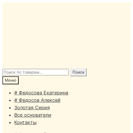
Перейти
Перейти
к
к
навигации
содержимому
Искать:
Поиск
Меню
# Федосова Екатерина
# Федосов Алексей
Золотая Серия
Все основатели
Контакты