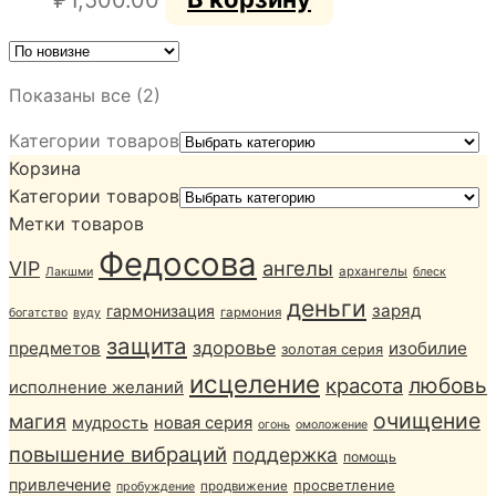
Сортировка:
Показаны все (2)
самые
Категории товаров
недавние
Корзина
Категории товаров
Метки товаров
Федосова
ангелы
VIP
архангелы
Лакшми
блеск
деньги
заряд
гармонизация
гармония
богатство
вуду
защита
здоровье
предметов
изобилие
золотая серия
исцеление
любовь
красота
исполнение желаний
очищение
магия
мудрость
новая серия
огонь
омоложение
повышение вибраций
поддержка
помощь
привлечение
просветление
продвижение
пробуждение