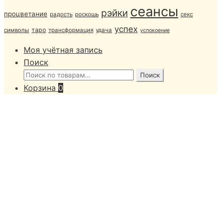
сеансы
рэйки
процветание
радость
роскошь
секс
успех
таро
символы
трансформация
удача
успокоение
Моя учётная запись
Поиск
Искать:
Поиск
Корзина
0