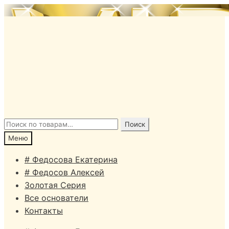
Перейти
Перейти
к
к
навигации
содержимому
Искать:
Поиск
Меню
# Федосова Екатерина
# Федосов Алексей
Золотая Серия
Все основатели
Контакты