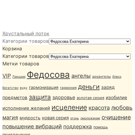
Хрустальный поток
Категории товаров
Корзина
Категории товаров
Метки товаров
Федосова
ангелы
VIP
архангелы
Лакшми
блеск
деньги
заряд
гармонизация
гармония
богатство
вуду
защита
здоровье
предметов
изобилие
золотая серия
исцеление
любовь
красота
исполнение желаний
очищение
магия
мудрость
новая серия
огонь
омоложение
повышение вибраций
поддержка
помощь
привлечение