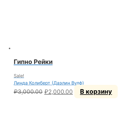
Гипно Рейки
Sale!
Линда Колиберт (Даэлин Вулф)
Первоначальная
Текущая
В корзину
₽
3,000.00
₽
2,000.00
цена
цена:
составляла
₽2,000.00.
₽3,000.00.