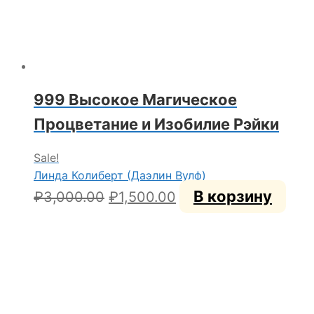
999 Высокое Магическое
Процветание и Изобилие Рэйки
Sale!
Линда Колиберт (Даэлин Вулф)
Первоначальная
Текущая
В корзину
₽
3,000.00
₽
1,500.00
цена
цена:
составляла
₽1,500.00.
₽3,000.00.