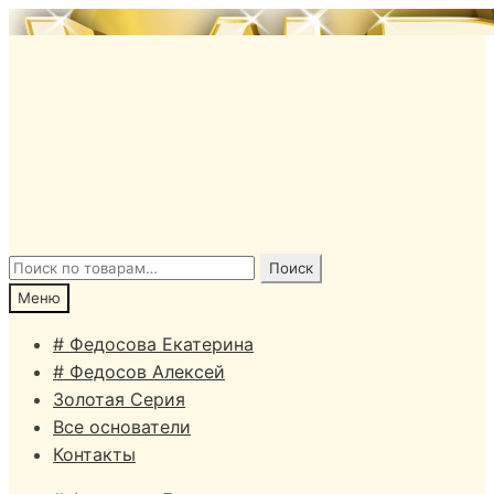
Перейти
Перейти
к
к
навигации
содержимому
Искать:
Поиск
Меню
# Федосова Екатерина
# Федосов Алексей
Золотая Серия
Все основатели
Контакты