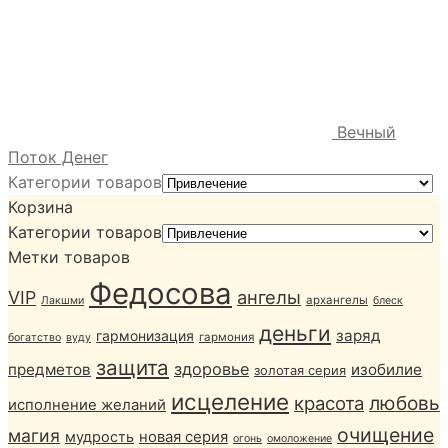
Вечный
Поток Денег
Категории товаров
Корзина
Категории товаров
Метки товаров
Федосова
ангелы
VIP
архангелы
Лакшми
блеск
деньги
заряд
гармонизация
гармония
богатство
вуду
защита
здоровье
предметов
изобилие
золотая серия
исцеление
любовь
красота
исполнение желаний
очищение
магия
мудрость
новая серия
огонь
омоложение