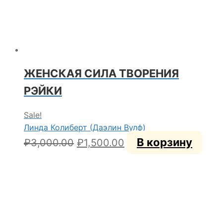
ЖЕНСКАЯ СИЛА ТВОРЕНИЯ
РЭЙКИ
Sale!
Линда Колиберт (Даэлин Вулф)
Первоначальная
Текущая
В корзину
₽
3,000.00
₽
1,500.00
цена
цена:
составляла
₽1,500.00.
₽3,000.00.