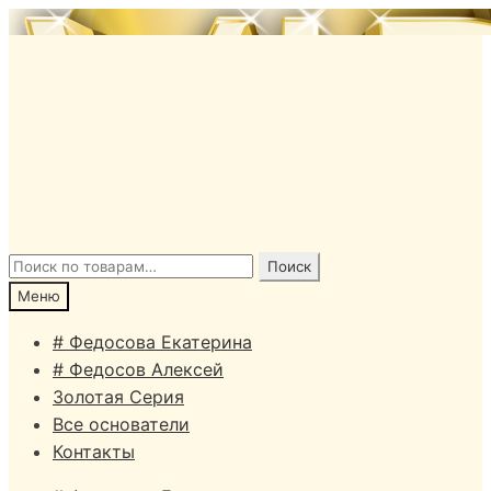
Перейти
Перейти
к
к
навигации
содержимому
Искать:
Поиск
Меню
# Федосова Екатерина
# Федосов Алексей
Золотая Серия
Все основатели
Контакты