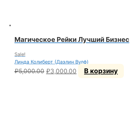
Магическое Рейки Лучший Бизнес
Sale!
Линда Колиберт (Даэлин Вулф)
Первоначальная
Текущая
В корзину
₽
5,000.00
₽
3,000.00
цена
цена:
составляла
₽3,000.00.
₽5,000.00.