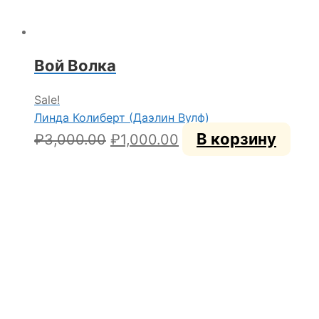
Вой Волка
Sale!
Линда Колиберт (Даэлин Вулф)
Первоначальная
Текущая
В корзину
₽
3,000.00
₽
1,000.00
цена
цена:
составляла
₽1,000.00.
₽3,000.00.