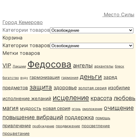
Место Силы
Город Кемерово
Категории товаров
Корзина
Категории товаров
Метки товаров
Федосова
ангелы
VIP
архангелы
Лакшми
блеск
деньги
заряд
гармонизация
гармония
богатство
вуду
защита
здоровье
предметов
изобилие
золотая серия
исцеление
любовь
красота
исполнение желаний
очищение
магия
мудрость
новая серия
огонь
омоложение
повышение вибраций
поддержка
помощь
привлечение
просветление
продвижение
пробуждение
процветание