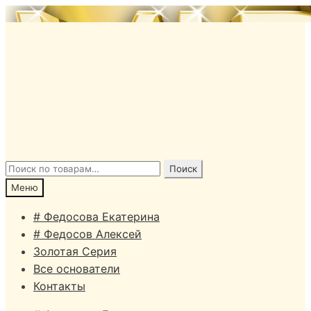
Перейти
Перейти
к
к
навигации
содержимому
Искать:
Поиск
Меню
# Федосова Екатерина
# Федосов Алексей
Золотая Серия
Все основатели
Контакты