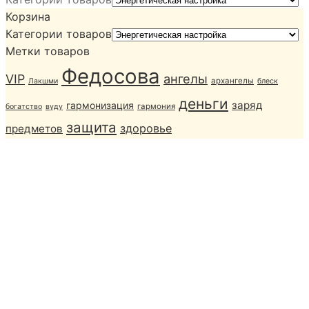
Корзина
Категории товаров
Метки товаров
Федосова
ангелы
VIP
архангелы
Лакшми
блеск
деньги
заряд
гармонизация
гармония
богатство
вуду
защита
здоровье
предметов