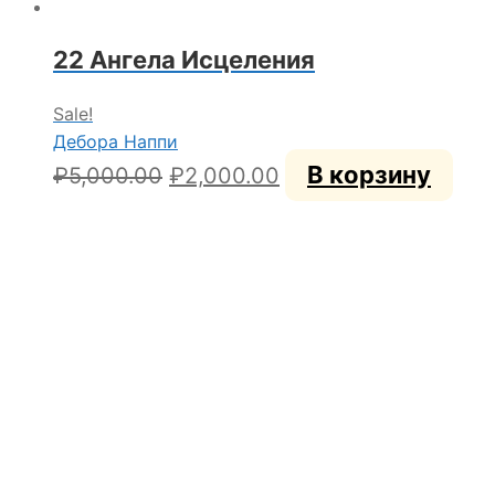
22 Ангела Исцеления
Sale!
Дебора Наппи
Первоначальная
Текущая
В корзину
₽
5,000.00
₽
2,000.00
цена
цена:
составляла
₽2,000.00.
₽5,000.00.