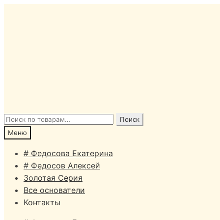
Перейти
Перейти
к
к
навигации
содержимому
Искать:
Поиск
Меню
# Федосова Екатерина
# Федосов Алексей
Золотая Серия
Все основатели
Контакты