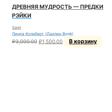
ДРЕВНЯЯ МУДРОСТЬ — ПРЕДКИ
РЭЙКИ
Sale!
Линда Колиберт (Даэлин Вулф)
Первоначальная
Текущая
В корзину
₽
3,000.00
₽
1,500.00
цена
цена:
составляла
₽1,500.00.
₽3,000.00.