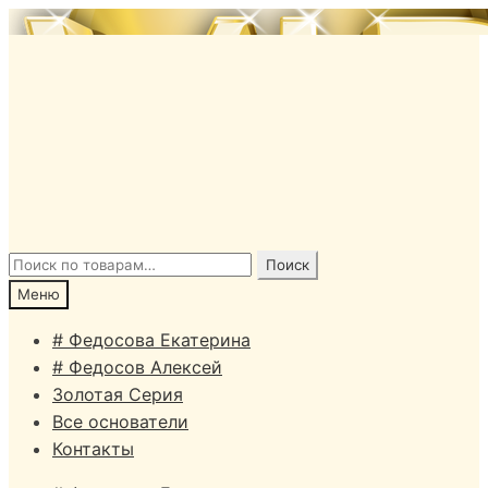
Перейти
Перейти
к
к
навигации
содержимому
Искать:
Поиск
Меню
# Федосова Екатерина
# Федосов Алексей
Золотая Серия
Все основатели
Контакты