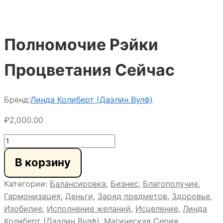
Полномочие Рэйки
Процветания Сейчас
Бренд:
Линда Колиберт (Даэлин Вулф)
₽
2,000.00
Количество
товара
В корзину
Полномочие
Рэйки
Категории:
Балансировка
,
Бизнес
,
Благополучие
,
Процветания
Гармонизация
,
Деньги
,
Заряд предметов
,
Здоровье
,
Сейчас
Изобилие
,
Исполнение желаний
,
Исцеление
,
Линда
Колиберт (Даэлин Вулф)
,
Магическая Серия
,