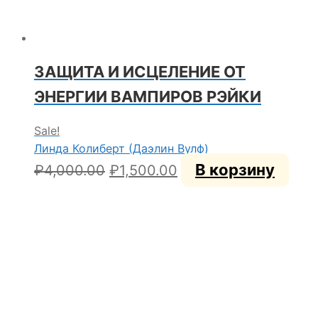
ЗАЩИТА И ИСЦЕЛЕНИЕ ОТ
ЭНЕРГИИ ВАМПИРОВ РЭЙКИ
Sale!
Линда Колиберт (Даэлин Вулф)
Первоначальная
Текущая
В корзину
₽
4,000.00
₽
1,500.00
цена
цена:
составляла
₽1,500.00.
₽4,000.00.