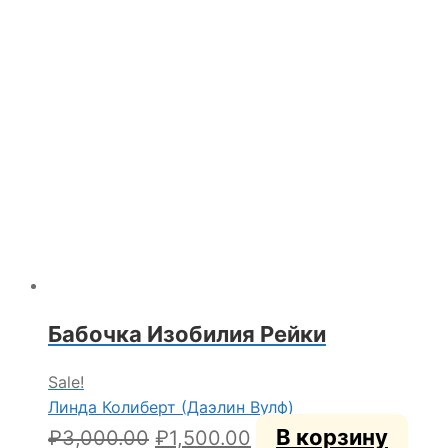
составляла
₽1,500.00.
₽3,000.00.
Бабочка Изобилия Рейки
Sale!
Линда Колиберт (Даэлин Вулф)
Первоначальная
Текущая
В корзину
₽
3,000.00
₽
1,500.00