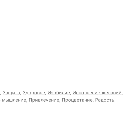
,
Защита
,
Здоровье
,
Изобилие
,
Исполнение желаний
,
е мышление
,
Привлечение
,
Процветание
,
Радость
,