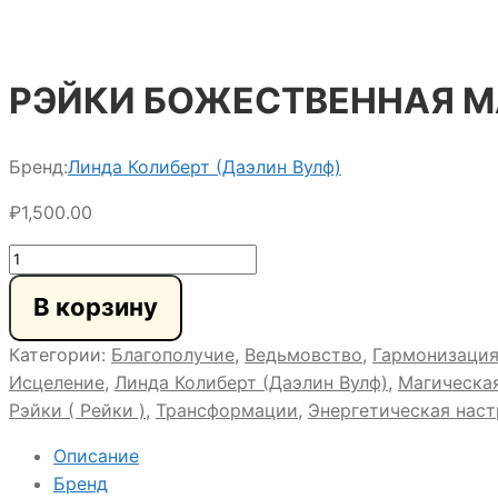
РЭЙКИ БОЖЕСТВЕННАЯ М
Бренд:
Линда Колиберт (Даэлин Вулф)
₽
1,500.00
Количество
товара
В корзину
РЭЙКИ
БОЖЕСТВЕННАЯ
Категории:
Благополучие
,
Ведьмовство
,
Гармонизаци
МАГИЯ
Исцеление
,
Линда Колиберт (Даэлин Вулф)
,
Магическа
Рэйки ( Рейки )
,
Трансформации
,
Энергетическая нас
Описание
Бренд