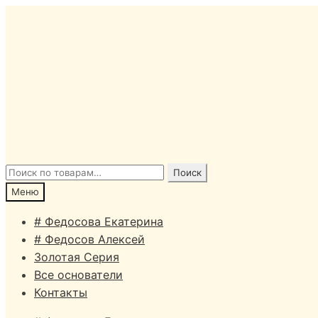
Перейти
Перейти
к
к
навигации
содержимому
Искать:
Поиск
Меню
# Федосова Екатерина
# Федосов Алексей
Золотая Серия
Все основатели
Контакты