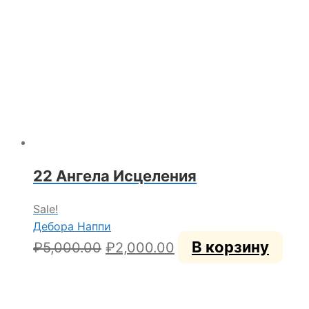
22 Ангела Исцеления
Sale!
Дебора Наппи
Первоначальная
Текущая
В корзину
₽
5,000.00
₽
2,000.00
цена
цена:
составляла
₽2,000.00.