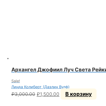
₽5,000.00.
Архангел Джофиил Луч Света Рейк
Sale!
Линда Колиберт (Даэлин Вулф)
Первоначальная
Текущая
В корзину
₽
3,000.00
₽
1,500.00
цена
цена: