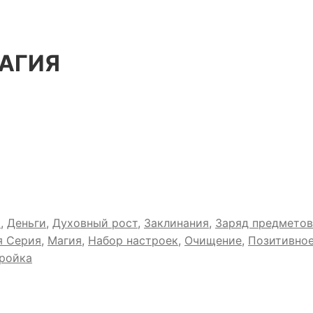
АГИЯ
я
,
Деньги
,
Духовный рост
,
Заклинания
,
Заряд предметов
я Серия
,
Магия
,
Набор настроек
,
Очищение
,
Позитивно
тройка